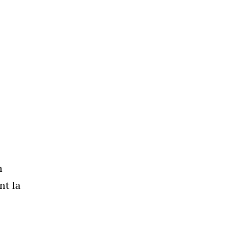
n
nt la