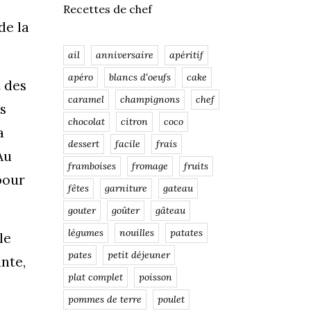
Recettes de chef
de la
ail
anniversaire
apéritif
apéro
blancs d'oeufs
cake
t des
caramel
champignons
chef
s
chocolat
citron
coco
a
dessert
facile
frais
Au
framboises
fromage
fruits
pour
fêtes
garniture
gateau
gouter
goûter
gâteau
légumes
nouilles
patates
le
pates
petit déjeuner
ante,
plat complet
poisson
pommes de terre
poulet