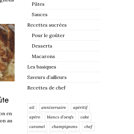
Pâtes
Sauces
Recettes sucrées
Pour le goûter
Desserts
Macarons
Les basiques
Saveurs d’ailleurs
Recettes de chef
ûte
ail
anniversaire
apéritif
on en
apéro
blancs d'oeufs
cake
son au
caramel
champignons
chef