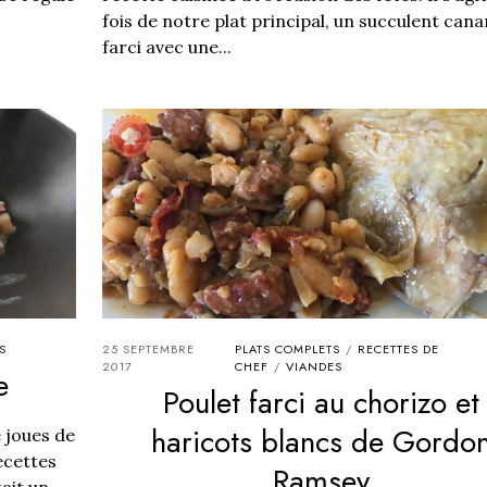
fois de notre plat principal, un succulent cana
farci avec une...
S
25 SEPTEMBRE
PLATS COMPLETS
RECETTES DE
/
2017
CHEF
VIANDES
/
e
Poulet farci au chorizo et
haricots blancs de Gordo
 joues de
ecettes
Ramsey
tait un