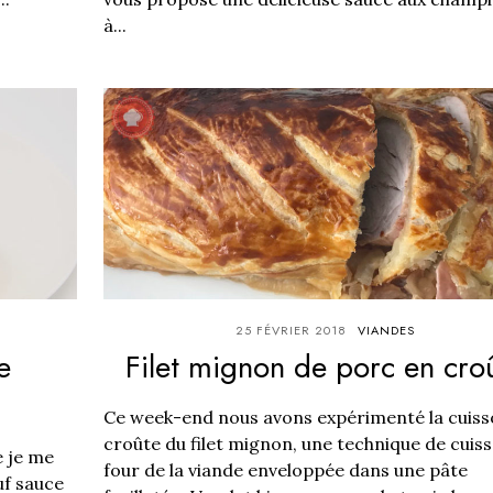
à...
25 FÉVRIER 2018
VIANDES
e
Filet mignon de porc en cro
)
Ce week-end nous avons expérimenté la cuiss
croûte du filet mignon, une technique de cuis
e je me
four de la viande enveloppée dans une pâte
uf sauce