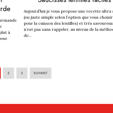
arde
Aujourd’hui je vous propose une recette ultra
(ou juste simple selon l’option que vous choisi
gourmande
pour la cuisson des lentilles) et très savoureus
e
n’est pas sans rappeler, au niveau de la métho
plat à
de...
pour
2
3
SUIVANT
PAGINATION
DES
PUBLICATIONS