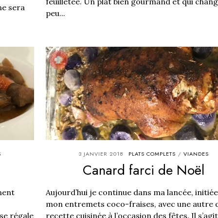
feuilletée. Un plat bien gourmand et qui chan
ne sera
peu...
S
3 JANVIER 2018
PLATS COMPLETS
VIANDES
/
Canard farci de Noël
ment
Aujourd’hui je continue dans ma lancée, initié
mon entremets coco-fraises, avec une autre 
se régale
recette cuisinée à l’occasion des fêtes. Il s’agi