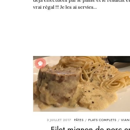
vrai régal !!! Je les ai servies...
3 JUILLET 2017
PÂTES
PLATS COMPLETS
VIAN
/
/
Filet mignon de porc e