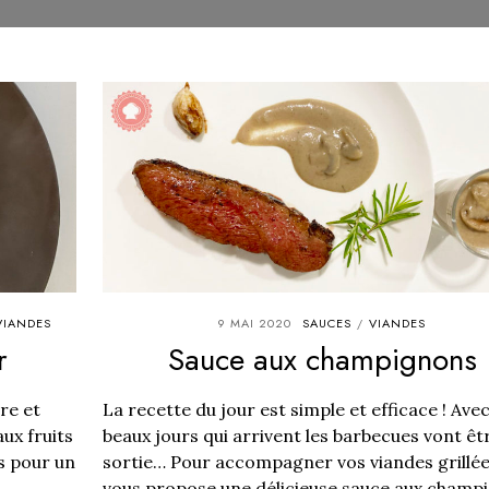
VIANDES
9 MAI 2020
SAUCES
VIANDES
/
r
Sauce aux champignons
re et
La recette du jour est simple et efficace ! Avec
ux fruits
beaux jours qui arrivent les barbecues vont êt
s pour un
sortie… Pour accompagner vos viandes grillée
..
vous propose une délicieuse sauce aux champ