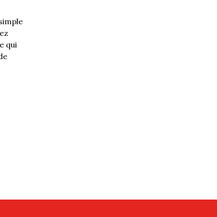
 simple
rez
e qui
de