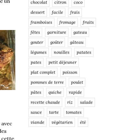
ge un
chocolat
citron
coco
dessert
facile
frais
framboises
fromage
fruits
fêtes
garniture
gateau
gouter
goûter
gâteau
légumes
nouilles
patates
pates
petit déjeuner
plat complet
poisson
pommes de terre
poulet
pâtes
quiche
rapide
recette chaude
riz
salade
sauce
tarte
tomates
viande
végétarien
été
e avec
des
t cette