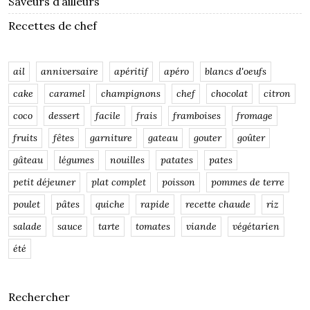
Saveurs d’ailleurs
Recettes de chef
ail
anniversaire
apéritif
apéro
blancs d'oeufs
cake
caramel
champignons
chef
chocolat
citron
coco
dessert
facile
frais
framboises
fromage
fruits
fêtes
garniture
gateau
gouter
goûter
gâteau
légumes
nouilles
patates
pates
petit déjeuner
plat complet
poisson
pommes de terre
poulet
pâtes
quiche
rapide
recette chaude
riz
salade
sauce
tarte
tomates
viande
végétarien
été
Rechercher