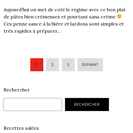
Aujourd’hui on met de coté le régime avec ce bon plat
de pâtes bien crémeuses et pourtant sans crème
Ces penne sauce à la bière et lardons sont simples et
très rapides à préparer...
1
2
3
SUIVANT
PAGINATION
DES
Rechercher
PUBLICATION
RECHERCHER
Recettes salées