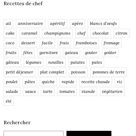
Recettes de chef
ail
anniversaire
apéritif
apéro
blancs d'oeufs
cake
caramel
champignons
chef
chocolat
citron
coco
dessert
facile
frais
framboises
fromage
fruits
fêtes
garniture
gateau
gouter
goûter
gâteau
légumes
nouilles
patates
pates
petit déjeuner
plat complet
poisson
pommes de terre
poulet
pâtes
quiche
rapide
recette chaude
riz
salade
sauce
tarte
tomates
viande
végétarien
été
Rechercher