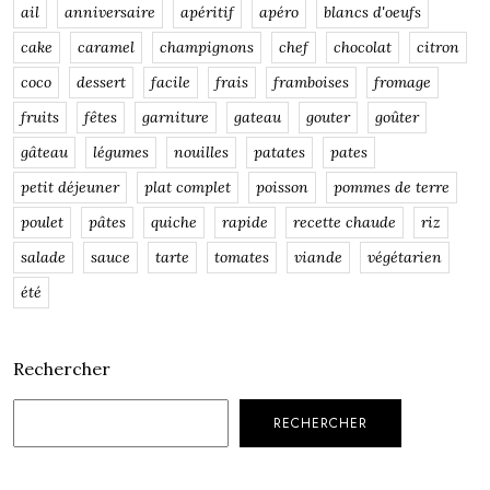
ail
anniversaire
apéritif
apéro
blancs d'oeufs
cake
caramel
champignons
chef
chocolat
citron
coco
dessert
facile
frais
framboises
fromage
fruits
fêtes
garniture
gateau
gouter
goûter
gâteau
légumes
nouilles
patates
pates
petit déjeuner
plat complet
poisson
pommes de terre
poulet
pâtes
quiche
rapide
recette chaude
riz
salade
sauce
tarte
tomates
viande
végétarien
été
Rechercher
RECHERCHER