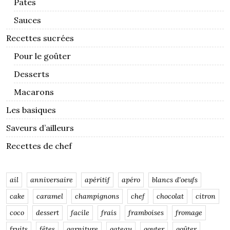
Pâtes
Sauces
Recettes sucrées
Pour le goûter
Desserts
Macarons
Les basiques
Saveurs d’ailleurs
Recettes de chef
ail
anniversaire
apéritif
apéro
blancs d'oeufs
cake
caramel
champignons
chef
chocolat
citron
coco
dessert
facile
frais
framboises
fromage
fruits
fêtes
garniture
gateau
gouter
goûter