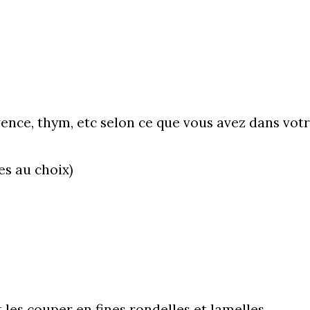
ence, thym, etc selon ce que vous avez dans vot
es au choix)
 les couper en fines rondelles et lamelles.