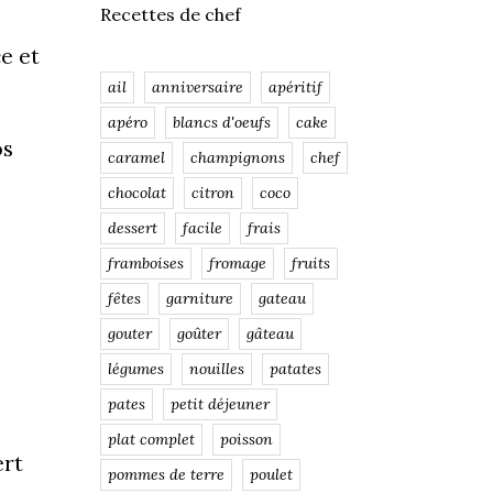
Recettes de chef
ce et
ail
anniversaire
apéritif
apéro
blancs d'oeufs
cake
os
caramel
champignons
chef
chocolat
citron
coco
dessert
facile
frais
framboises
fromage
fruits
fêtes
garniture
gateau
gouter
goûter
gâteau
légumes
nouilles
patates
pates
petit déjeuner
plat complet
poisson
ert
pommes de terre
poulet