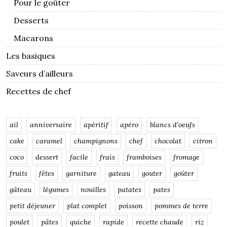
Pour le goûter
Desserts
Macarons
Les basiques
Saveurs d’ailleurs
Recettes de chef
ail
anniversaire
apéritif
apéro
blancs d'oeufs
cake
caramel
champignons
chef
chocolat
citron
coco
dessert
facile
frais
framboises
fromage
fruits
fêtes
garniture
gateau
gouter
goûter
gâteau
légumes
nouilles
patates
pates
petit déjeuner
plat complet
poisson
pommes de terre
poulet
pâtes
quiche
rapide
recette chaude
riz