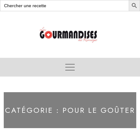
Search
for:
Skip
to
content
CATÉGORIE :
POUR LE GOÛTER