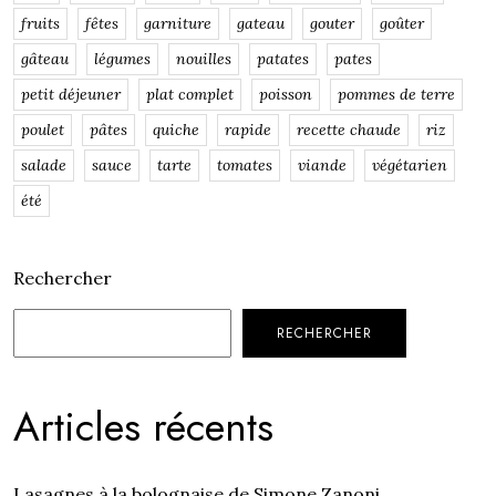
fruits
fêtes
garniture
gateau
gouter
goûter
gâteau
légumes
nouilles
patates
pates
petit déjeuner
plat complet
poisson
pommes de terre
poulet
pâtes
quiche
rapide
recette chaude
riz
salade
sauce
tarte
tomates
viande
végétarien
été
Rechercher
RECHERCHER
Articles récents
Lasagnes à la bolognaise de Simone Zanoni