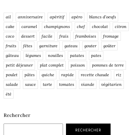
ail
anniversaire
apéritif
apéro
blancs d'oeufs
cake
caramel
champignons
chef
chocolat
citron
coco
dessert
facile
frais
framboises
fromage
fruits
fêtes
garniture
gateau
gouter
goûter
gâteau
légumes
nouilles
patates
pates
petit déjeuner
plat complet
poisson
pommes de terre
poulet
pâtes
quiche
rapide
recette chaude
riz
salade
sauce
tarte
tomates
viande
végétarien
été
Rechercher
RECHERCHER