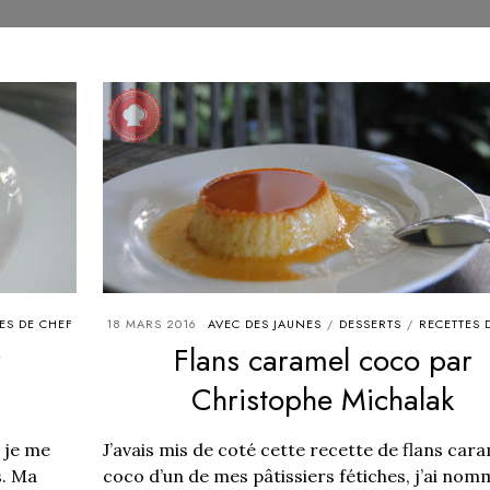
ES DE CHEF
18 MARS 2016
AVEC DES JAUNES
DESSERTS
RECETTES 
/
/
r
Flans caramel coco par
Christophe Michalak
e je me
J’avais mis de coté cette recette de flans car
s. Ma
coco d’un de mes pâtissiers fétiches, j’ai nom