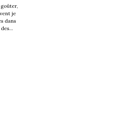
 goûter,
vent je
és dans
des...