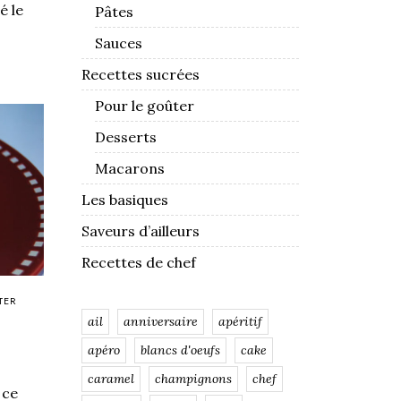
é le
Pâtes
Sauces
Recettes sucrées
Pour le goûter
Desserts
Macarons
Les basiques
Saveurs d’ailleurs
Recettes de chef
TER
ail
anniversaire
apéritif
apéro
blancs d'oeufs
cake
caramel
champignons
chef
 ce