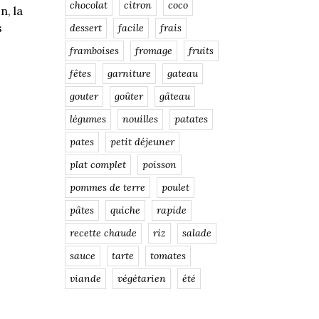
chocolat
citron
coco
n, la
s
dessert
facile
frais
framboises
fromage
fruits
fêtes
garniture
gateau
gouter
goûter
gâteau
légumes
nouilles
patates
pates
petit déjeuner
plat complet
poisson
pommes de terre
poulet
pâtes
quiche
rapide
recette chaude
riz
salade
sauce
tarte
tomates
viande
végétarien
été