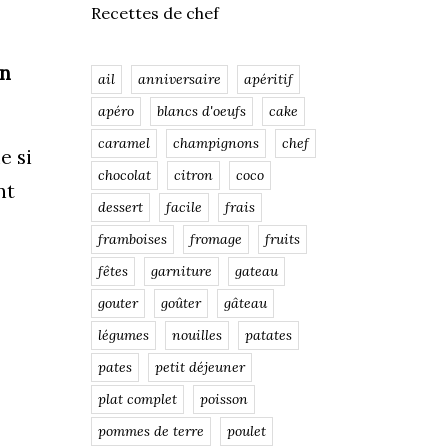
Recettes de chef
on
ail
anniversaire
apéritif
apéro
blancs d'oeufs
cake
caramel
champignons
chef
 si
chocolat
citron
coco
nt
dessert
facile
frais
framboises
fromage
fruits
fêtes
garniture
gateau
gouter
goûter
gâteau
légumes
nouilles
patates
pates
petit déjeuner
plat complet
poisson
pommes de terre
poulet