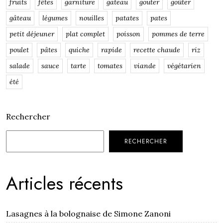
fruits
fêtes
garniture
gateau
gouter
goûter
gâteau
légumes
nouilles
patates
pates
petit déjeuner
plat complet
poisson
pommes de terre
poulet
pâtes
quiche
rapide
recette chaude
riz
salade
sauce
tarte
tomates
viande
végétarien
été
Rechercher
RECHERCHER
Articles récents
Lasagnes à la bolognaise de Simone Zanoni