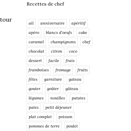
Recettes de chef
 tour
ail
anniversaire
apéritif
apéro
blancs d'oeufs
cake
caramel
champignons
chef
chocolat
citron
coco
dessert
facile
frais
framboises
fromage
fruits
fêtes
garniture
gateau
gouter
goûter
gâteau
légumes
nouilles
patates
pates
petit déjeuner
plat complet
poisson
pommes de terre
poulet