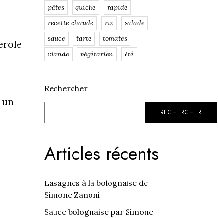
pâtes
quiche
rapide
recette chaude
riz
salade
sauce
tarte
tomates
erole
viande
végétarien
été
Rechercher
c un
RECHERCHER
Articles récents
Lasagnes à la bolognaise de
Simone Zanoni
Sauce bolognaise par Simone