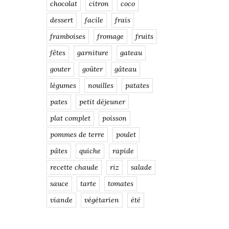
chocolat
citron
coco
dessert
facile
frais
framboises
fromage
fruits
fêtes
garniture
gateau
gouter
goûter
gâteau
légumes
nouilles
patates
pates
petit déjeuner
plat complet
poisson
pommes de terre
poulet
pâtes
quiche
rapide
recette chaude
riz
salade
sauce
tarte
tomates
viande
végétarien
été