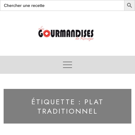
Search
for:
Skip
to
content
ÉTIQUETTE :
PLAT
TRADITIONNEL