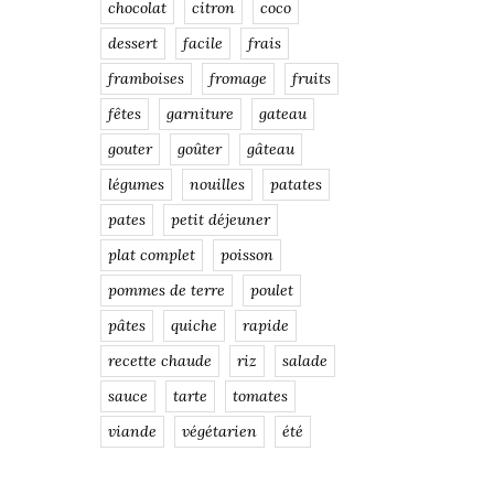
chocolat
citron
coco
dessert
facile
frais
framboises
fromage
fruits
fêtes
garniture
gateau
gouter
goûter
gâteau
légumes
nouilles
patates
pates
petit déjeuner
plat complet
poisson
pommes de terre
poulet
pâtes
quiche
rapide
recette chaude
riz
salade
sauce
tarte
tomates
viande
végétarien
été