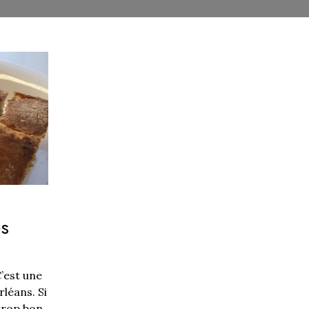
es
’est une
rléans. Si
trop bon