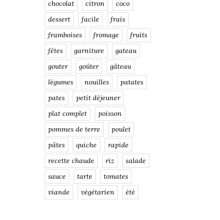
chocolat
citron
coco
dessert
facile
frais
framboises
fromage
fruits
fêtes
garniture
gateau
gouter
goûter
gâteau
légumes
nouilles
patates
pates
petit déjeuner
plat complet
poisson
pommes de terre
poulet
pâtes
quiche
rapide
recette chaude
riz
salade
sauce
tarte
tomates
viande
végétarien
été